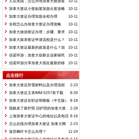
人在美国，怎么办理加拿大旅游签
10-11
证
加拿大签证小签贴签加急出签攻略
10-11
加拿大签证办理加急全程办理
10-11
全程怎么办加拿大签证办理攻略
10-11
加拿大旅游签证办理：步骤、要求
10-11
与注意事项
加拿大探亲签证申请流程是什么？
10-11
需要准备的申请材料有哪些？
加拿大签证最新的政策是什么？加
10-11
拿大签证办理费用一般需要多少钱
信诺环游：加拿大创新企业家移民
10-11
项目(SUV)
信诺环游分享加拿大现在最新的移
10-11
民政策是什么？加拿大移民好办吗？加拿
点击排行
大移民需要多少钱？
加拿大签证所需材料以及办理流程
2-23
加拿大签证主表IMM-5257表下载
8-26
加拿大签证在职证明模板（中文版）
8-18
我换发了新护照 旧护照的加拿大签
2-28
证没有过期还能用吗？
上海加拿大签证中心的地址以及电话
8-16
怎么在线办理加拿大签证 加拿大网
2-23
申流程
放弃枫叶卡怎么办理？
11-24