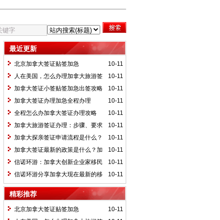
最近更新
北京加拿大签证贴签加急
10-11
人在美国，怎么办理加拿大旅游签
10-11
证
加拿大签证小签贴签加急出签攻略
10-11
加拿大签证办理加急全程办理
10-11
全程怎么办加拿大签证办理攻略
10-11
加拿大旅游签证办理：步骤、要求
10-11
与注意事项
加拿大探亲签证申请流程是什么？
10-11
需要准备的申请材料有哪些？
加拿大签证最新的政策是什么？加
10-11
拿大签证办理费用一般需要多少钱
信诺环游：加拿大创新企业家移民
10-11
项目(SUV)
信诺环游分享加拿大现在最新的移
10-11
民政策是什么？加拿大移民好办吗？加拿
精彩推荐
大移民需要多少钱？
北京加拿大签证贴签加急
10-11