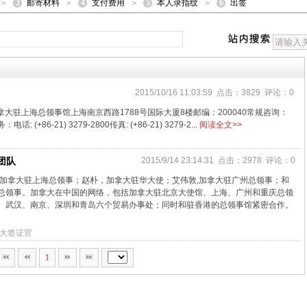
3
4
5
6
邮寄材料
支付费用
本人录指纹
出签
>
>
>
>
2015/10/16 11:03:59 点击：3829 评论：0
大驻上海总领事馆上海南京西路1788号国际大厦8楼邮编：200040常规咨询：
：电话: (+86-21) 3279-2800传真: (+86-21) 3279-2...
阅读全文>>
团队
2015/9/14 23:14:31 点击：2978 评论：0
,加拿大驻上海总领事；赵朴，加拿大驻华大使；艾伟敦,加拿大驻广州总领事；和
总领事。加拿大在中国的网络，包括加拿大驻北京大使馆、上海、广州和重庆总领
、武汉、南京、深圳和青岛六个贸易办事处；同时和驻香港的总领事馆紧密合作。
大签证官
1