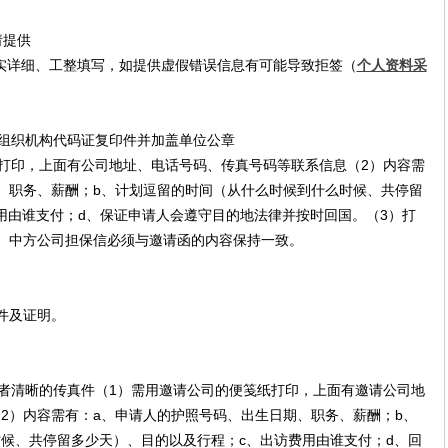
请提供
实详细、工整填写，如提供虚假错误信息有可能导致拒签（
个人资料采
组织机构代码证复印件并加盖单位公章
打印，上面有公司地址、电话号码、传真号码等联系信息（2）内容需
、职务、薪酬；b、计划逗留的时间（从什么时候到什么时候、共停留
用由谁支付；d、保证申请人会遵守目的地法律并按时回国。（3）打
）中方公司担保信必须与邀请函的内容保持一致。
件及证明。
清晰的传真件（1）需用邀请公司的便笺纸打印，上面有邀请公司地
2）内容需有：a、申请人的护照号码、出生日期、职务、薪酬；b、
候、共停留多少天）、目的以及行程；c、出访费用由谁支付；d、回