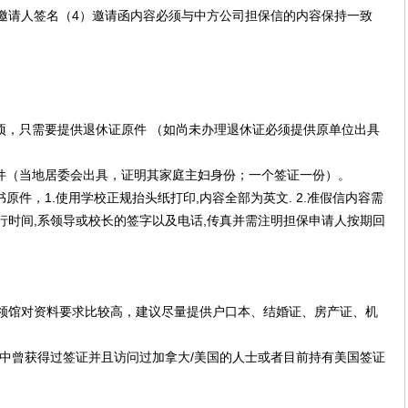
邀请人签名（4）邀请函内容必须与中方公司担保信的内容保持一致
项，只需要提供退休证原件 （如尚未办理退休证必须提供原单位出具
件（当地居委会出具，证明其家庭主妇身份；一个签证一份）。
原件，1.使用学校正规抬头纸打印,内容全部为英文. 2.准假信内容需
旅行时间,系领导或校长的签字以及电话,传真并需注明担保申请人按期回
领馆对资料要求比较高，建议尽量提供户口本、结婚证、房产证、机
年中曾获得过签证并且访问过加拿大/美国的人士或者目前持有美国签证