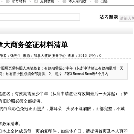
3
4
5
6
邮寄材料
支付费用
本人录指纹
出签
>
>
>
>
拿大商务签证材料清单
20:11 作者：钱先生 来源：加拿大签证服务中心 查看：2916 评论：0
护照尾页需持照人亲笔签名；有效期需至少半年（从所申请签证有效期最后一天
有旧护照必须全部提供。2、照片 2张3.5cm×4.5cm近6个月内...
笔签名；有效期需至少半年（从所申请签证有效期最后一天算起）；护
有旧护照必须全部提供。
6个月内的白底彩色免冠正面照片，露耳朵，头发不遮眉眼，面部完整，不戴
容必须清晰。
口本上全体成员每一页的复印件，如集体户口，请提供首页及本人页即