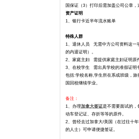
国保证（3）打印后需加盖公司公章，
资产证明
1、银行卡近半年流水账单
特殊人群
1、退休人员 无需中方公司资料这一
的内退证明）。
2、家庭主妇 需提供家庭主妇证明原
3、在校学生 需出具学校的准假证明书
包括:学校名称,学生所在系或班级，
国回校继续学业。
备注：
1、办理
加拿大签证
是不需要面试的，
动车登记证、存折等等的原件。
2、曾经去过加拿大/美国（在过往十
的人士）可申请便捷签证。