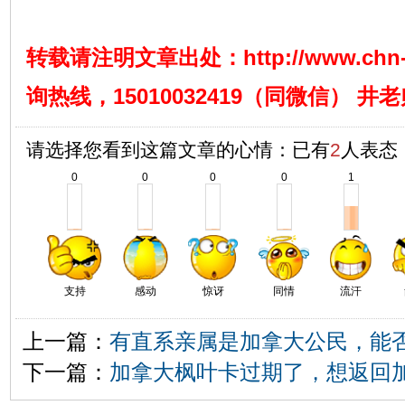
转载请注明文章出处：
http://www.chn
询热线，15010032419（同微信） 井
请选择您看到这篇文章的心情：已有
2
人表态
0
0
0
0
1
支持
感动
惊讶
同情
流汗
上一篇：
有直系亲属是加拿大公民，能
下一篇：
加拿大枫叶卡过期了，想返回