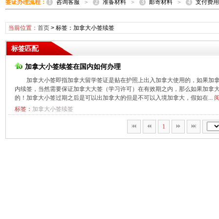
1
2
3
4
签证办理流程：
咨询客服
准备材料
邮寄材料
支付费用
>
>
>
当前位置：
首页
> 标签：加拿大小签续签
标签匹配
加拿大小签续签在国内如何办理
加拿大小签即指加拿大留学签证是贴在护照上出入加拿大使用的，如果加
内续签，当然需要保证加拿大大签（学习许可）在有效期之内，那么如果加拿
的！加拿大小签过期之后是可以出加拿大的但是不可以入境加拿大，假如在...
阅
标签：
加拿大小签续签
1