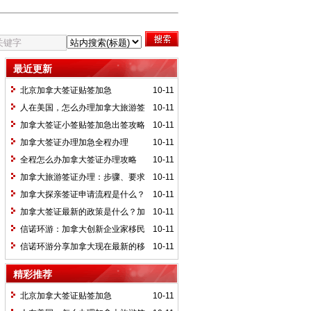
最近更新
北京加拿大签证贴签加急
10-11
人在美国，怎么办理加拿大旅游签
10-11
证
加拿大签证小签贴签加急出签攻略
10-11
加拿大签证办理加急全程办理
10-11
全程怎么办加拿大签证办理攻略
10-11
加拿大旅游签证办理：步骤、要求
10-11
与注意事项
加拿大探亲签证申请流程是什么？
10-11
需要准备的申请材料有哪些？
加拿大签证最新的政策是什么？加
10-11
拿大签证办理费用一般需要多少钱
信诺环游：加拿大创新企业家移民
10-11
项目(SUV)
信诺环游分享加拿大现在最新的移
10-11
民政策是什么？加拿大移民好办吗？加拿
精彩推荐
大移民需要多少钱？
北京加拿大签证贴签加急
10-11