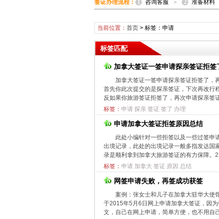
1
2
签证办理流程：
咨询客服
准备材料
>
当前位置：
首页
> 标签：申请
标签匹配
加拿大签证一签申请探亲签证拒签
加拿大签证一签申请探亲签证拒签了，
首先你此次提交的是探亲签证，下次再改行
反如果你旅游签证拒签了，再次申请探亲签证
标签：
申请
探亲
签证
签了
办理
申请加拿大签证拒签原因总结
此处小编针对一些拒签以及一些过签申
出境记录，此处的出境记录一般多指发达国
录是顺利拿到加拿大旅游签证的有力保障。2、
标签：
申请
加拿大
签证
原因
总结
网签申请失败，再签成功获签
案例：张女士和儿子在加拿大驻华大使
于2015年5月6日网上申请加拿大签证，
文，自己在网上申请，简单方便，也不用自己跑