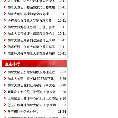
人在美国，怎么办理加拿大旅游签
10-11
证
加拿大签证小签贴签加急出签攻略
10-11
加拿大签证办理加急全程办理
10-11
全程怎么办加拿大签证办理攻略
10-11
加拿大旅游签证办理：步骤、要求
10-11
与注意事项
加拿大探亲签证申请流程是什么？
10-11
需要准备的申请材料有哪些？
加拿大签证最新的政策是什么？加
10-11
拿大签证办理费用一般需要多少钱
信诺环游：加拿大创新企业家移民
10-11
项目(SUV)
信诺环游分享加拿大现在最新的移
10-11
民政策是什么？加拿大移民好办吗？加拿
点击排行
大移民需要多少钱？
加拿大签证所需材料以及办理流程
2-23
加拿大签证主表IMM-5257表下载
8-26
加拿大签证在职证明模板（中文版）
8-18
我换发了新护照 旧护照的加拿大签
2-28
证没有过期还能用吗？
上海加拿大签证中心的地址以及电话
8-16
怎么在线办理加拿大签证 加拿大网
2-23
申流程
放弃枫叶卡怎么办理？
11-24