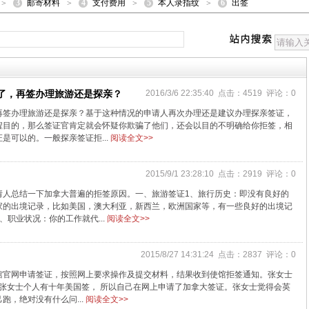
3
4
5
6
邮寄材料
支付费用
本人录指纹
出签
>
>
>
>
了，再签办理旅游还是探亲？
2016/3/6 22:35:40 点击：4519 评论：0
再签办理旅游还是探亲？基于这种情况的申请人再次办理还是建议办理探亲签证，
程目的，那么签证官肯定就会怀疑你欺骗了他们，还会以目的不明确给你拒签，相
是可以的。一般探亲签证拒...
阅读全文>>
2015/9/1 23:28:10 点击：2919 评论：0
请人总结一下加拿大普遍的拒签原因。一、旅游签证1、旅行历史：即没有良好的
家的出境记录，比如美国，澳大利亚，新西兰，欧洲国家等，有一些良好的出境记
职业状况：你的工作就代...
阅读全文>>
2015/8/27 14:31:24 点击：2837 评论：0
馆官网申请签证，按照网上要求操作及提交材料，结果收到使馆拒签通知。张女士
因为张女士个人有十年美国签， 所以自己在网上申请了加拿大签证。张女士觉得会英
，绝对没有什么问...
阅读全文>>